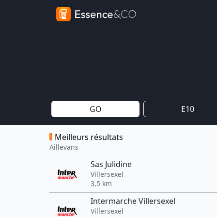
GO
E10
Meilleurs résultats
Aillevans
Sas Julidine
Villersexel
3,5 km
Intermarche Villersexel
Villersexel