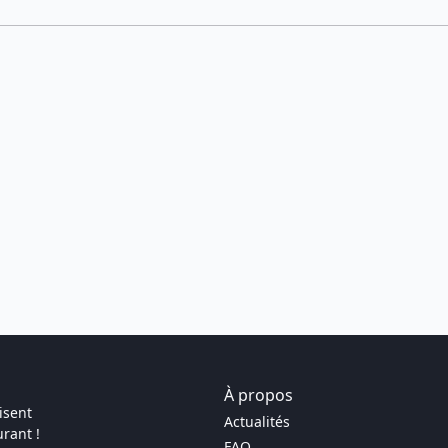
À propos
isent
Actualités
rant !
FAQ