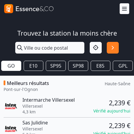
Trouvez la station la moins chère
GO
E10
SP95
SP98
E85
GPL
Meilleurs résultats
Haute-Saône
Pont-sur-l'Ognon
Intermarche Villersexel
2,239 €
Villersexel
Vérifié aujourd'hui
4,3 km
Sas Julidine
2,239 €
Villersexel
Vérifié aujourd'hui