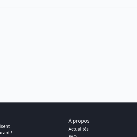
À propos
isent
Actualités
rant !
FAQ