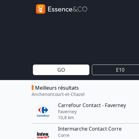
GO
E10
Meilleurs résultats
Anchenoncourt-et-Chazel
Carrefour Contact - Faverney
Faverney
10,8 km
Intermarche Contact Corre
Corre