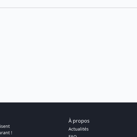
À propos
isent
Actualités
rant !
FAQ