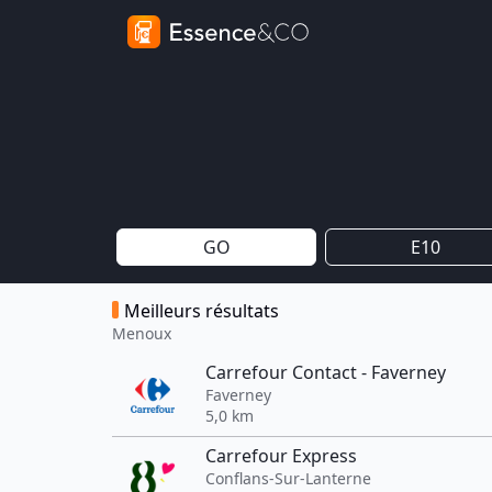
GO
E10
Meilleurs résultats
Menoux
Carrefour Contact - Faverney
Faverney
5,0 km
Carrefour Express
Conflans-Sur-Lanterne