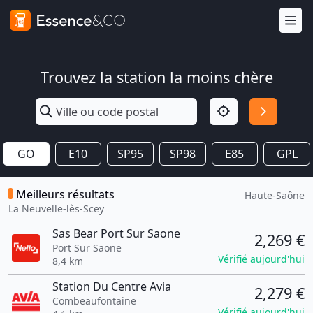
Trouvez la station la moins chère
GO
E10
SP95
SP98
E85
GPL
Meilleurs résultats
Haute-Saône
La Neuvelle-lès-Scey
Sas Bear Port Sur Saone
2,269 €
Port Sur Saone
Vérifié aujourd'hui
8,4 km
Station Du Centre Avia
2,279 €
Combeaufontaine
Vérifié aujourd'hui