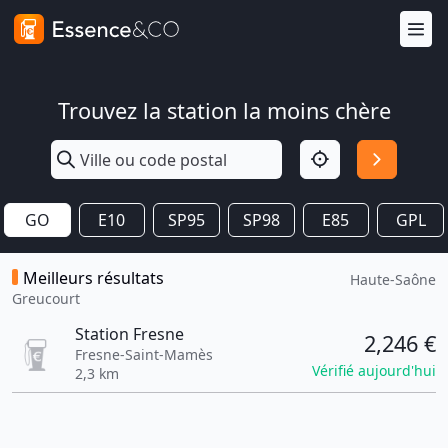
Trouvez la station la moins chère
GO
E10
SP95
SP98
E85
GPL
Meilleurs résultats
Haute-Saône
Greucourt
Station Fresne
2,246 €
Fresne-Saint-Mamès
Vérifié aujourd'hui
2,3 km