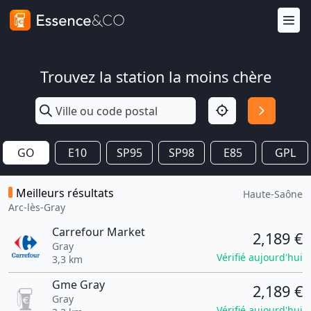
Trouvez la station la moins chère
GO
E10
SP95
SP98
E85
GPL
Meilleurs résultats
Haute-Saône
Arc-lès-Gray
Carrefour Market
2,189 €
Gray
Vérifié aujourd'hui
3,3 km
Gme Gray
2,189 €
Gray
Vérifié aujourd'hui