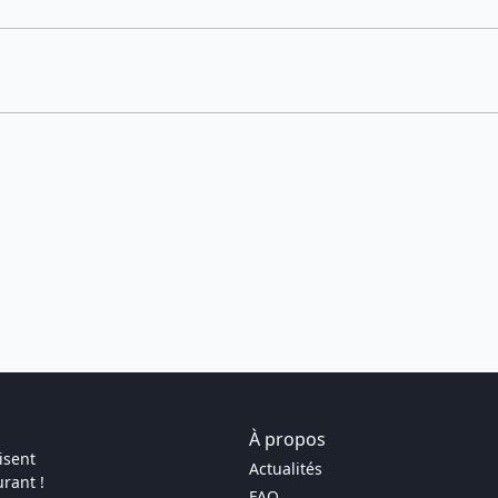
À propos
isent
Actualités
rant !
FAQ