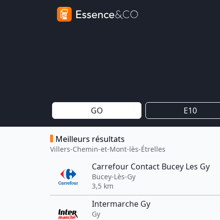
GO
E10
Meilleurs résultats
Villers-Chemin-et-Mont-lès-Étrelles
Carrefour Contact Bucey Les Gy
Bucey-Lès-Gy
3,5 km
Intermarche Gy
Gy