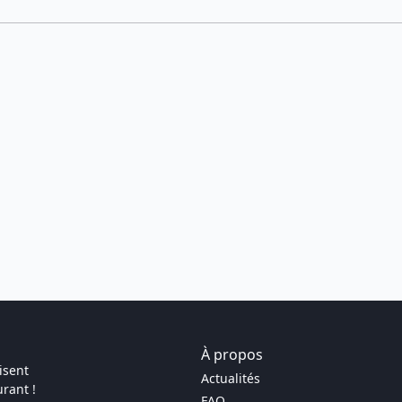
À propos
isent
Actualités
rant !
FAQ