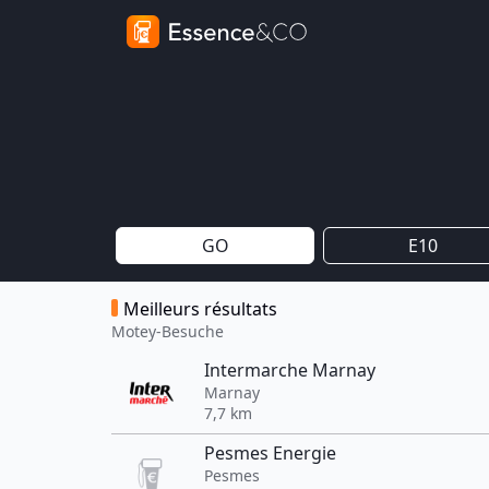
GO
E10
Meilleurs résultats
Motey-Besuche
Intermarche Marnay
Marnay
7,7 km
Pesmes Energie
Pesmes