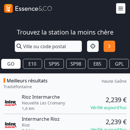
Trouvez la station la moins chère
GO
E10
SP95
SP98
E85
GPL
Meilleurs résultats
Haute-Saône
Traitiéfontaine
Rioz Intermarche
2,239 €
Neuvelle Les Cromany
Vérifié aujourd'hui
1,6 km
Intermarche Rioz
2,239 €
Rioz
Vérifié aujourd'hui