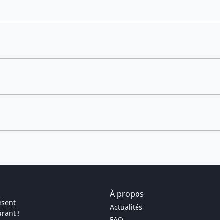
À propos
isent
Actualités
rant !
FAQ