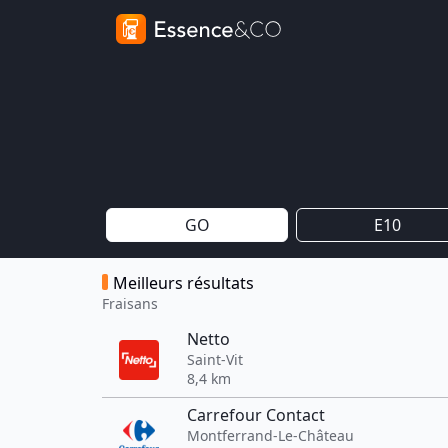
GO
E10
Meilleurs résultats
Fraisans
Netto
Saint-Vit
8,4 km
Carrefour Contact
Montferrand-Le-Château