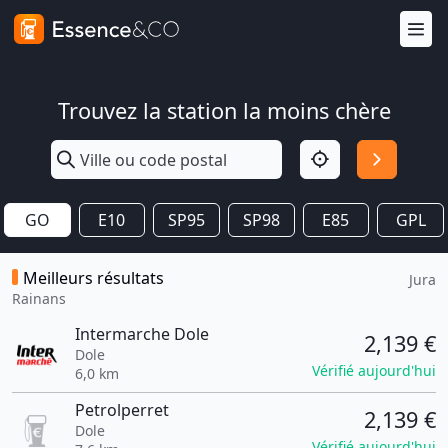
Trouvez la station la moins chère
GO
E10
SP95
SP98
E85
GPL
Meilleurs résultats
Jura
Rainans
Intermarche Dole
2,139 €
Dole
Vérifié aujourd'hui
6,0 km
Petrolperret
2,139 €
Dole
Vérifié aujourd'hui