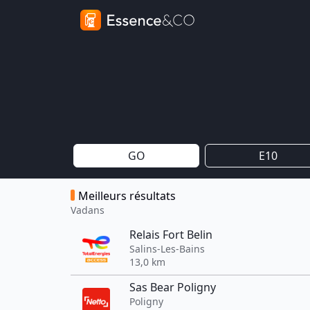
GO
E10
Meilleurs résultats
Vadans
Relais Fort Belin
Salins-Les-Bains
13,0 km
Sas Bear Poligny
Poligny