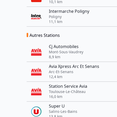
10,1 km
Intermarche Poligny
Poligny
11,1 km
Autres Stations
Cj Automobiles
Mont-Sous-Vaudrey
8,9 km
Avia Xpress Arc Et Senans
Arc-Et-Senans
12,4 km
Station Service Avia
Toulouse-Le-Château
16,0 km
Super U
Salins-Les-Bains
13,8 km