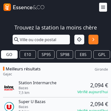
Trouvez la station la moins chère
GO
E10
SP95
SP98
E85
GPL
Meilleurs résultats
Gironde
Gajac
Station Intermarche
2,094 €
Bazas
Vérifié aujourd'hui
7,5 km
Super U Bazas
2,094 €
Bazas
Vérifié aujourd'hui