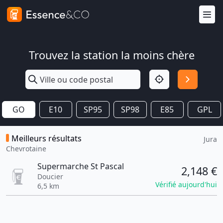
Trouvez la station la moins chère
GO
E10
SP95
SP98
E85
GPL
Meilleurs résultats
Jura
Chevrotaine
Supermarche St Pascal
2,148 €
Doucier
Vérifié aujourd'hui
6,5 km