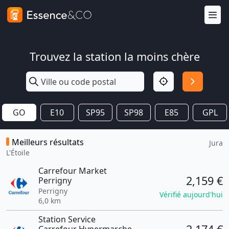
Trouvez la station la moins chère
GO
E10
SP95
SP98
E85
GPL
Meilleurs résultats
Jura
L'Étoile
Carrefour Market
2,159 €
Perrigny
Perrigny
Vérifié aujourd'hui
6,0 km
Station Service