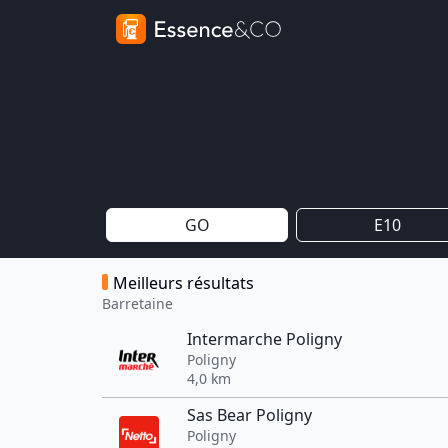
GO
E10
Meilleurs résultats
Barretaine
Intermarche Poligny
Poligny
4,0 km
Sas Bear Poligny
Poligny