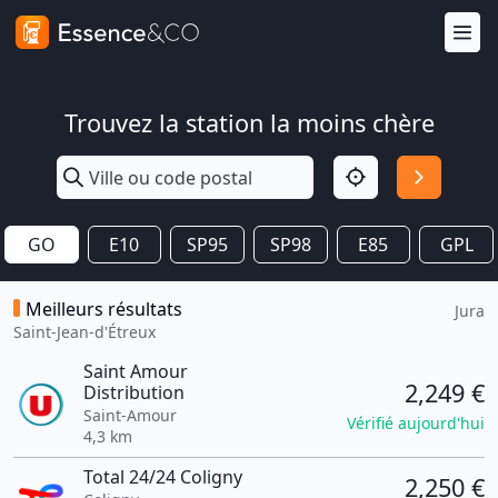
Trouvez la station la moins chère
GO
E10
SP95
SP98
E85
GPL
Meilleurs résultats
Jura
Saint-Jean-d'Étreux
Saint Amour
2,249 €
Distribution
Saint-Amour
Vérifié aujourd'hui
4,3 km
Total 24/24 Coligny
2,250 €