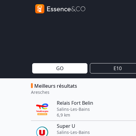
GO
E10
Meilleurs résultats
Aresches
Relais Fort Belin
Salins-Les-Bains
6,9 km
Super U
Salins-Les-Bains