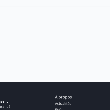
À propos
isent
Actualités
rant !
FAQ