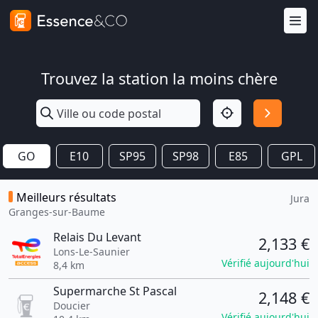
Trouvez la station la moins chère
GO
E10
SP95
SP98
E85
GPL
Meilleurs résultats
Jura
Granges-sur-Baume
Relais Du Levant
2,133 €
Lons-Le-Saunier
Vérifié aujourd'hui
8,4 km
Supermarche St Pascal
2,148 €
Doucier
Vérifié aujourd'hui