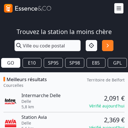
Trouvez la station la moins chère
GO
E10
SP95
SP98
E85
GPL
Meilleurs résultats
Territoire de Belfort
Courcelles
Intermarche Delle
2,091 €
Delle
Vérifié aujourd'hui
5,8 km
Station Avia
2,369 €
Delle
Vérifié aujourd'hui