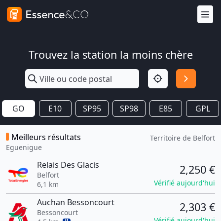
Trouvez la station la moins chère
GO
E10
SP95
SP98
E85
GPL
Meilleurs résultats
Territoire de Belfort
Eguenigue
Relais Des Glacis
2,250 €
Belfort
Vérifié aujourd'hui
6,1 km
Auchan Bessoncourt
2,303 €
Bessoncourt
Vérifié aujourd'hui