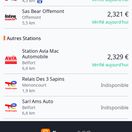
4,5 km
Sas Bear Offemont
2,321 €
Offemont
Vérifié aujourd'hui
5,5 km
Autres Stations
Station Avia Mac
2,329 €
Automobile
Belfort
Vérifié aujourd'hui
6,6 km
Relais Des 3 Sapins
Indisponible
Menoncourt
1,9 km
Sarl Ams Auto
Indisponible
Belfort
6,6 km