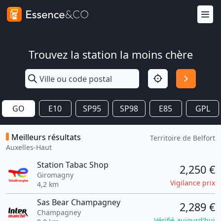
Trouvez la station la moins chère
GO
E10
SP95
SP98
E85
GPL
Meilleurs résultats
Territoire de Belfort
Auxelles-Haut
Station Tabac Shop
2,250 €
Giromagny
Vigilance prix
4,2 km
Sas Bear Champagney
2,289 €
Champagney
Vérifié aujourd'hui