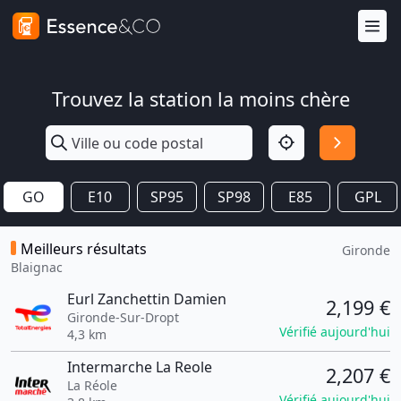
Trouvez la station la moins chère
GO
E10
SP95
SP98
E85
GPL
Meilleurs résultats
Gironde
Blaignac
Eurl Zanchettin Damien
2,199 €
Gironde-Sur-Dropt
Vérifié aujourd'hui
4,3 km
Intermarche La Reole
2,207 €
La Réole
Vérifié aujourd'hui