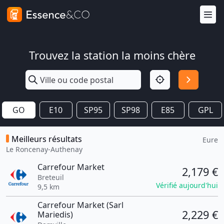
Trouvez la station la moins chère
GO
E10
SP95
SP98
E85
GPL
Meilleurs résultats
Eure
Le Roncenay-Authenay
Carrefour Market
2,179 €
Breteuil
Vérifié aujourd'hui
9,5 km
Carrefour Market (Sarl
2,229 €
Mariedis)