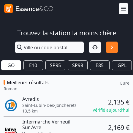
Trouvez la station la moins chère
GO
E10
SP95
SP98
E85
GPL
Meilleurs résultats
Eure
Roman
Avredis
2,135 €
Saint-Lubin-Des-Joncherets
Vérifié aujourd'hui
13,5 km
Intermarche Verneuil
2,169 €
Sur Avre