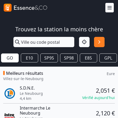
Trouvez la station la moins chère
GO
E10
SP95
SP98
E85
GPL
Meilleurs résultats
Eure
Villez-sur-le-Neubourg
S.D.N.E.
2,051 €
Le Neubourg
Vérifié aujourd'hui
4,4 km
Intermarche Le
2,120 €
Neubourg