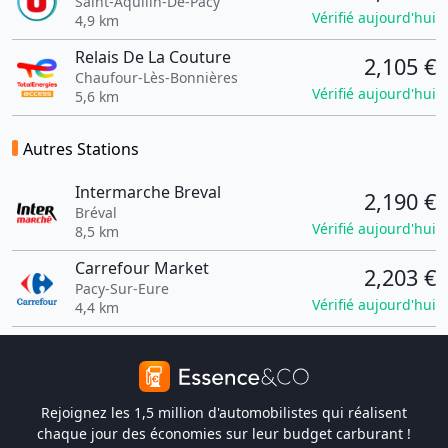
Saint-Aquilin-De-Pacy
Vérifié aujourd'hui
4,9 km
Relais De La Couture
2,105 €
Chaufour-Lès-Bonnières
Vérifié aujourd'hui
5,6 km
Autres Stations
Intermarche Breval
2,190 €
Bréval
Vérifié aujourd'hui
8,5 km
Carrefour Market
2,203 €
Pacy-Sur-Eure
Vérifié aujourd'hui
4,4 km
Rejoignez les 1,5 million d'automobilistes qui réalisent
chaque jour des économies sur leur budget carburant !