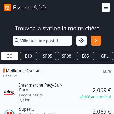
Trouvez la station la moins chère
GO
E10
SP95
SP98
E85
GPL
Meilleurs résultats
Eure
Hécourt
Intermarche Pacy-Sur-
2,059 €
Eure
Pacy-Sur-Eure
Vérifié aujourd'hui
3,3 km
Super U
2,069 €