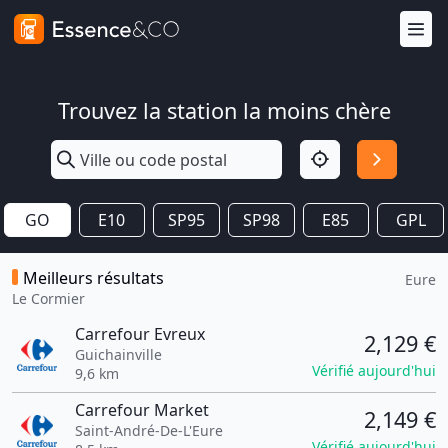
Trouvez la station la moins chère
GO
E10
SP95
SP98
E85
GPL
Meilleurs résultats
Eure
Le Cormier
Carrefour Evreux
2,129 €
Guichainville
Vérifié aujourd'hui
9,6 km
Carrefour Market
2,149 €
Saint-André-De-L'Eure
Vérifié aujourd'hui