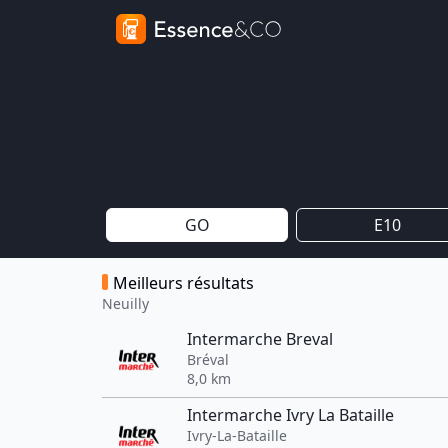
GO
E10
Meilleurs résultats
Neuilly
Intermarche Breval
Bréval
8,0 km
Intermarche Ivry La Bataille
Ivry-La-Bataille