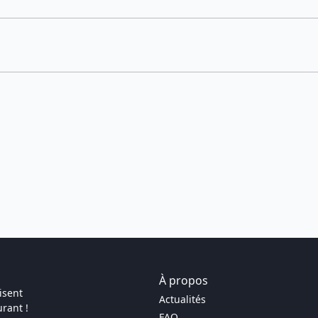
À propos
isent
Actualités
rant !
FAQ