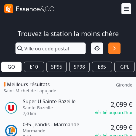
Trouvez la station la moins chère
GO
E10
SP95
SP98
E85
GPL
Meilleurs résultats
Gironde
Saint-Michel-de-Lapujade
Super U Sainte-Bazeille
2,099 €
Sainte-Bazeille
Vérifié aujourd'hui
7,0 km
035. Jeandis - Marmande
2,099 €
Marmande
Vérifié aujourd'hui