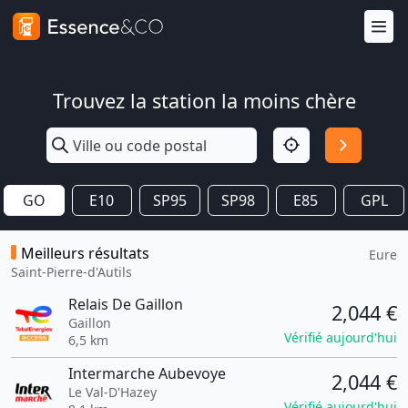
Trouvez la station la moins chère
GO
E10
SP95
SP98
E85
GPL
Meilleurs résultats
Eure
Saint-Pierre-d'Autils
Relais De Gaillon
2,044 €
Gaillon
Vérifié aujourd'hui
6,5 km
Intermarche Aubevoye
2,044 €
Le Val-D'Hazey
Vérifié aujourd'hui