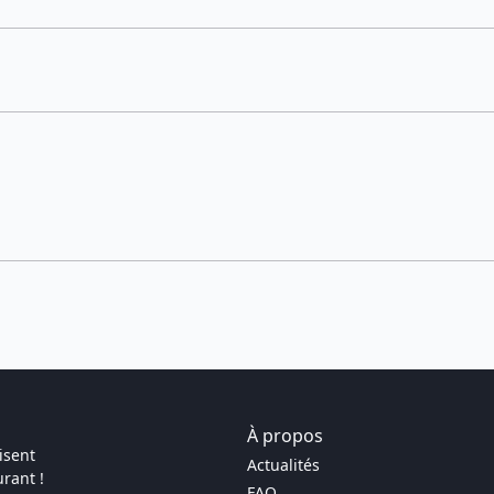
À propos
isent
Actualités
rant !
FAQ