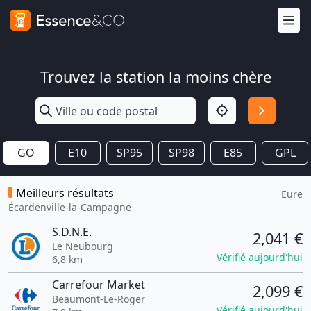
Trouvez la station la moins chère
GO
E10
SP95
SP98
E85
GPL
Meilleurs résultats
Eure
Écardenville-la-Campagne
S.D.N.E.
2,041 €
Le Neubourg
Vérifié aujourd'hui
6,8 km
Carrefour Market
2,099 €
Beaumont-Le-Roger
Vérifié aujourd'hui