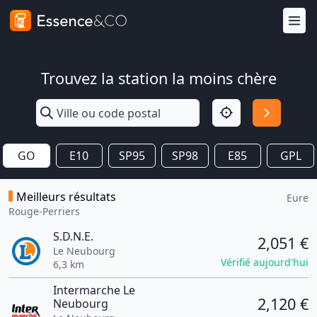
Trouvez la station la moins chère
GO
E10
SP95
SP98
E85
GPL
Meilleurs résultats
Eure
Rouge-Perriers
S.D.N.E.
2,051 €
Le Neubourg
Vérifié aujourd'hui
6,3 km
Intermarche Le
2,120 €
Neubourg