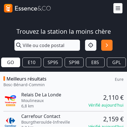
Trouvez la station la moins chère
GO
E10
SP95
SP98
E85
GPL
Meilleurs résultats
Eure
Bosc-Bénard-Commin
Relais De La Londe
2,110 €
Moulineaux
Vérifié aujourd'hui
6,8 km
Carrefour Contact
2,159 €
Bourgtheroulde-Infreville
Vérifié aujourd'hui