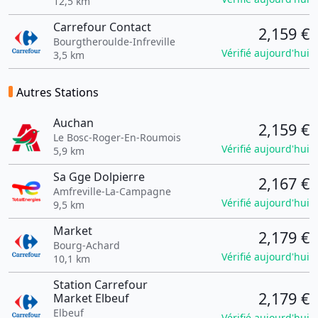
12,5 km
Carrefour Contact
2,159 €
Bourgtheroulde-Infreville
Vérifié aujourd'hui
3,5 km
Autres Stations
Auchan
2,159 €
Le Bosc-Roger-En-Roumois
Vérifié aujourd'hui
5,9 km
Sa Gge Dolpierre
2,167 €
Amfreville-La-Campagne
Vérifié aujourd'hui
9,5 km
Market
2,179 €
Bourg-Achard
Vérifié aujourd'hui
10,1 km
Station Carrefour
2,179 €
Market Elbeuf
Elbeuf
Vérifié aujourd'hui