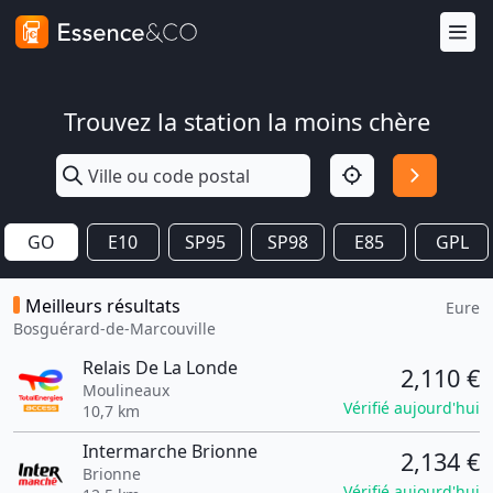
Trouvez la station la moins chère
GO
E10
SP95
SP98
E85
GPL
Meilleurs résultats
Eure
Bosguérard-de-Marcouville
Relais De La Londe
2,110 €
Moulineaux
Vérifié aujourd'hui
10,7 km
Intermarche Brionne
2,134 €
Brionne
Vérifié aujourd'hui