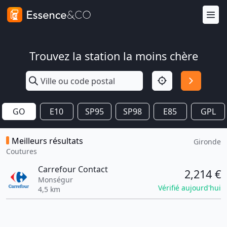
Trouvez la station la moins chère
GO
E10
SP95
SP98
E85
GPL
Meilleurs résultats
Gironde
Coutures
Carrefour Contact
2,214 €
Monségur
Vérifié aujourd'hui
4,5 km