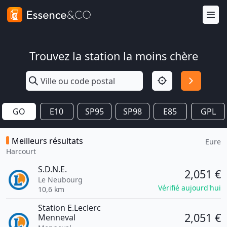
Trouvez la station la moins chère
GO
E10
SP95
SP98
E85
GPL
Meilleurs résultats
Eure
Harcourt
S.D.N.E.
2,051 €
Le Neubourg
Vérifié aujourd'hui
10,6 km
Station E.Leclerc
2,051 €
Menneval