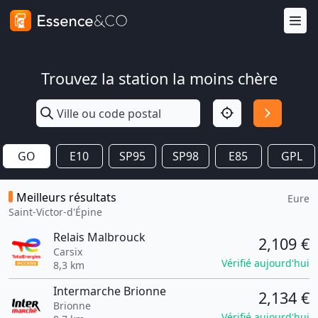
Trouvez la station la moins chère
GO
E10
SP95
SP98
E85
GPL
Meilleurs résultats
Eure
Saint-Victor-d'Épine
Relais Malbrouck
2,109 €
Carsix
Vérifié aujourd'hui
8,3 km
Intermarche Brionne
2,134 €
Brionne
Vérifié aujourd'hui