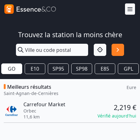
Trouvez la station la moins chère
GO
E10
SP95
SP98
E85
GPL
Meilleurs résultats
Eure
Saint-Agnan-de-Cernières
Carrefour Market
2,219 €
Orbec
Vérifié aujourd'hui
11,6 km