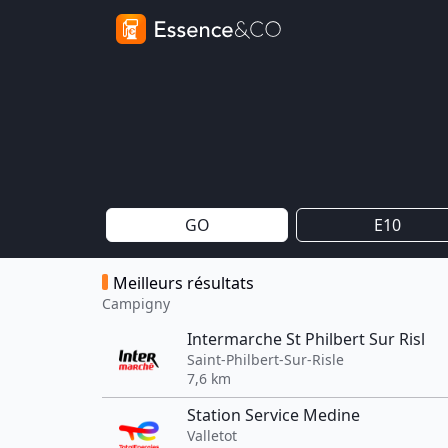
GO
E10
Meilleurs résultats
Campigny
Intermarche St Philbert Sur Risl
Saint-Philbert-Sur-Risle
7,6 km
Station Service Medine
Valletot