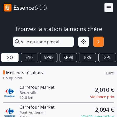
Trouvez la station la moins chère
GO
E10
SP95
SP98
E85
GPL
Meilleurs résultats
Eure
Bouquelon
Carrefour Market
2,010 €
Beuzeville
Vigilance prix
12,6 km
Carrefour Market
2,094 €
Pont-Audemer
Vérifié aujourd'hui