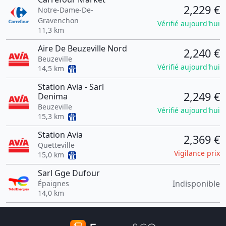
2,229 €
Notre-Dame-De-
Gravenchon
Vérifié aujourd'hui
11,3 km
Aire De Beuzeville Nord
2,240 €
Beuzeville
Vérifié aujourd'hui
14,5 km
Station Avia - Sarl
2,249 €
Denima
Beuzeville
Vérifié aujourd'hui
15,3 km
Station Avia
2,369 €
Quetteville
Vigilance prix
15,0 km
Sarl Gge Dufour
Indisponible
Épaignes
14,0 km