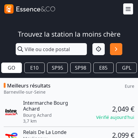
Trouvez la station la moins chère
GO
E10
SP95
SP98
E85
GPL
Meilleurs résultats
Eure
Barneville-sur-Seine
Intermarche Bourg
2,049 €
Achard
Bourg Achard
Vérifié aujourd'hui
3,7 km
Relais De La Londe
2,099 €