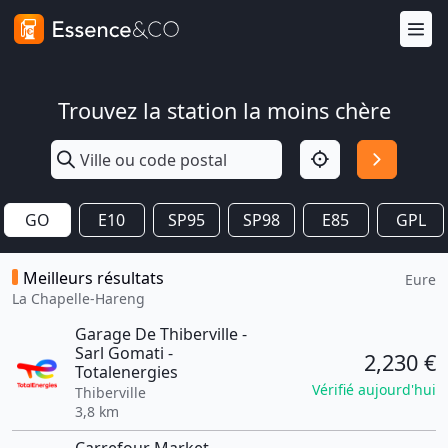
Trouvez la station la moins chère
GO
E10
SP95
SP98
E85
GPL
Meilleurs résultats
Eure
La Chapelle-Hareng
Garage De Thiberville -
Sarl Gomati -
2,230 €
Totalenergies
Vérifié aujourd'hui
Thiberville
3,8 km