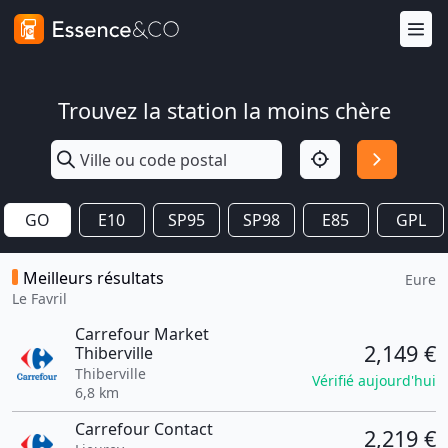
Trouvez la station la moins chère
GO
E10
SP95
SP98
E85
GPL
Meilleurs résultats
Eure
Le Favril
Carrefour Market
2,149 €
Thiberville
Thiberville
Vérifié aujourd'hui
6,8 km
Carrefour Contact
2,219 €