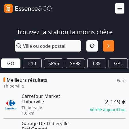
Trouvez la station la moins chère
GO
E10
SP95
SP98
E85
GPL
Meilleurs résultats
Eure
Thiberville
Carrefour Market
2,149 €
Thiberville
Thiberville
Vérifié aujourd'hui
1,6 km
Garage De Thiberville -