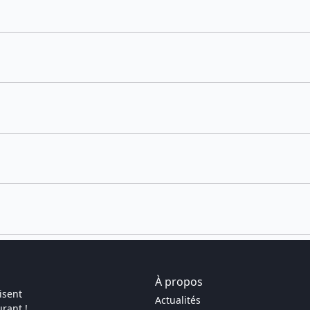
À propos
isent
Actualités
rant !