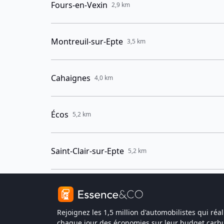
Fours-en-Vexin
2,9 km
Montreuil-sur-Epte
3,5 km
Cahaignes
4,0 km
Écos
5,2 km
Saint-Clair-sur-Epte
5,2 km
Rejoignez les 1,5 million d'automobilistes qui réal
chaque jour des économies sur leur budget carbu