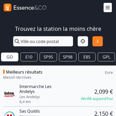
Trouvez la station la moins chère
GO
E10
SP95
SP98
E85
GPL
Meilleurs résultats
Eure
Mesnil-Verclives
Intermarche Les
2,099 €
Andelys
Les Andelys
Vérifié aujourd'hui
8,4 km
Sas Quidis
2,150 €